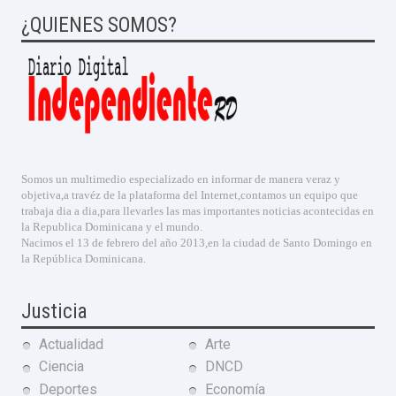
¿QUIENES SOMOS?
Somos un multimedio especializado en informar de manera veraz y
objetiva,a travéz de la plataforma del Internet,contamos un equipo que
trabaja dia a dia,para llevarles las mas importantes noticias acontecidas en
la Republica Dominicana y el mundo.
Nacimos el 13 de febrero del año 2013,en la ciudad de Santo Domingo en
la República Dominicana.
Justicia
Actualidad
Arte
Ciencia
DNCD
Deportes
Economía