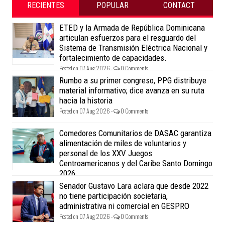
RECIENTES
POPULAR
CONTACT
ETED y la Armada de República Dominicana
articulan esfuerzos para el resguardo del
Sistema de Transmisión Eléctrica Nacional y
fortalecimiento de capacidades.
Posted on 07 Aug 2026 -
0 Comments
Rumbo a su primer congreso, PPG distribuye
material informativo; dice avanza en su ruta
hacia la historia
Posted on 07 Aug 2026 -
0 Comments
Comedores Comunitarios de DASAC garantiza
alimentación de miles de voluntarios y
personal de los XXV Juegos
Centroamericanos y del Caribe Santo Domingo
2026
Posted on 07 Aug 2026 -
0 Comments
Senador Gustavo Lara aclara que desde 2022
no tiene participación societaria,
administrativa ni comercial en GESPRO
Posted on 07 Aug 2026 -
0 Comments