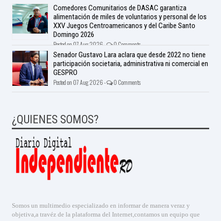
Comedores Comunitarios de DASAC garantiza
alimentación de miles de voluntarios y personal de los
XXV Juegos Centroamericanos y del Caribe Santo
Domingo 2026
Posted on 07 Aug 2026 -
0 Comments
Senador Gustavo Lara aclara que desde 2022 no tiene
participación societaria, administrativa ni comercial en
GESPRO
Posted on 07 Aug 2026 -
0 Comments
¿QUIENES SOMOS?
Somos un multimedio especializado en informar de manera veraz y
objetiva,a travéz de la plataforma del Internet,contamos un equipo que