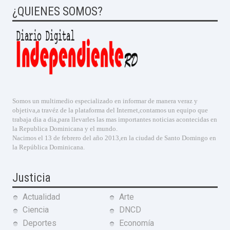
¿QUIENES SOMOS?
Somos un multimedio especializado en informar de manera veraz y
objetiva,a travéz de la plataforma del Internet,contamos un equipo que
trabaja dia a dia,para llevarles las mas importantes noticias acontecidas en
la Republica Dominicana y el mundo.
Nacimos el 13 de febrero del año 2013,en la ciudad de Santo Domingo en
la República Dominicana.
Justicia
Actualidad
Arte
Ciencia
DNCD
Deportes
Economía