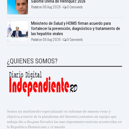
Salomé Ureña de Henríquez 2026
Posted on 06 Aug 2026 -
0 Comments
Ministerio de Salud y HOMS firman acuerdo para
fortalecer la prevención, diagnóstico y tratamiento de
las hepatitis virales
Posted on 06 Aug 2026 -
0 Comments
¿QUIENES SOMOS?
Somos un multimedio especializado en informar de manera veraz y
objetiva,a travéz de la plataforma del Internet,contamos un equipo que
trabaja dia a dia,para llevarles las mas importantes noticias acontecidas en
la Republica Dominicana y el mundo.