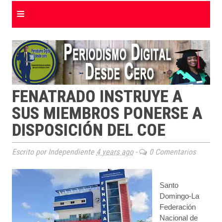
≡
FENATRADO INSTRUYE A
SUS MIEMBROS PONERSE A
DISPOSICIÓN DEL COE
Escrito por Independiente
4 years ago
-
0 Comentarios
Santo
Domingo-La
Federación
Nacional de