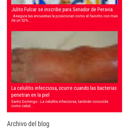
Julito Fulcar se inscribe para Senador de Peravia.
Asegura las encuestas le posicionan como el favorito con mas
de un 52%...
La celulitis infecciosa, ocurre cuando las bacterias
penetran en la piel
Santo Domingo.- La celulitis infecciosa, también conocida
como celuli...
Archivo del blog