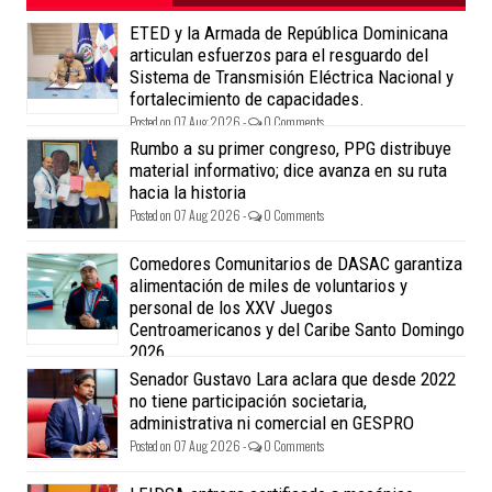
ETED y la Armada de República Dominicana
articulan esfuerzos para el resguardo del
Sistema de Transmisión Eléctrica Nacional y
fortalecimiento de capacidades.
Posted on 07 Aug 2026 -
0 Comments
Rumbo a su primer congreso, PPG distribuye
material informativo; dice avanza en su ruta
hacia la historia
Posted on 07 Aug 2026 -
0 Comments
Comedores Comunitarios de DASAC garantiza
alimentación de miles de voluntarios y
personal de los XXV Juegos
Centroamericanos y del Caribe Santo Domingo
2026
Posted on 07 Aug 2026 -
0 Comments
Senador Gustavo Lara aclara que desde 2022
no tiene participación societaria,
administrativa ni comercial en GESPRO
Posted on 07 Aug 2026 -
0 Comments