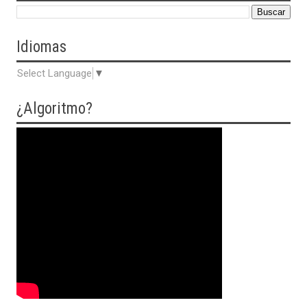
Idiomas
Select Language
▼
¿Algoritmo?