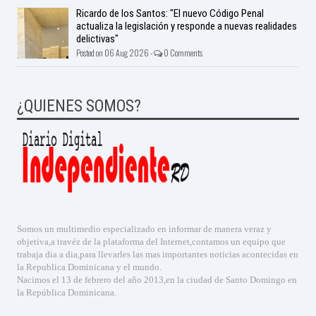
Ricardo de los Santos: "El nuevo Código Penal
actualiza la legislación y responde a nuevas realidades
delictivas"
Posted on 06 Aug 2026 -
0 Comments
¿QUIENES SOMOS?
Somos un multimedio especializado en informar de manera veraz y
objetiva,a travéz de la plataforma del Internet,contamos un equipo que
trabaja dia a dia,para llevarles las mas importantes noticias acontecidas en
la Republica Dominicana y el mundo.
Nacimos el 13 de febrero del año 2013,en la ciudad de Santo Domingo en
la República Dominicana.