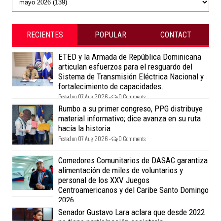
RECIENTES
POPULAR
CONTACT
ETED y la Armada de República Dominicana
articulan esfuerzos para el resguardo del
Sistema de Transmisión Eléctrica Nacional y
fortalecimiento de capacidades.
Posted on 07 Aug 2026 -
0 Comments
Rumbo a su primer congreso, PPG distribuye
material informativo; dice avanza en su ruta
hacia la historia
Posted on 07 Aug 2026 -
0 Comments
Comedores Comunitarios de DASAC garantiza
alimentación de miles de voluntarios y
personal de los XXV Juegos
Centroamericanos y del Caribe Santo Domingo
2026
Posted on 07 Aug 2026 -
0 Comments
Senador Gustavo Lara aclara que desde 2022